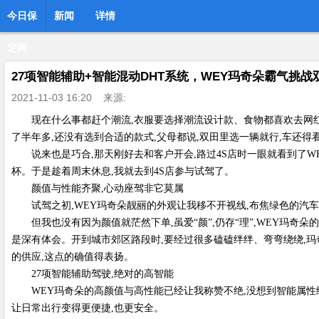
今日保
新闻
详情
定网
27项智能辅助+智能混动DHT系统，WEY玛奇朵霸气挑战
2021-11-03 16:20
来源:
现在什么事都赶个潮流,衣服要选择潮流设计款、食物都喜欢去网
了半年多,还没有选到合适的款式,父母都说,双田里选一辆就行,车还得
说来也是巧合,那天刚好去和客户开会,路过4S店时一眼就看到了W
杯。于是趁着周末休息,我就去到4S店参与试驾了。
颜值与性能齐聚,心动座驾非它莫属
试驾之初,WEY玛奇朵靓丽的外观让我移不开视线,布焦绿色的汽车
但我也没有因为颜值就茫然下单,虽爱“颜”,仍存“理”,WEY玛
是深有体会。开到城市郊区路段时,要经过很多磕磕绊绊、弯弯绕绕,玛
的供应,这点的确值得表扬。
27项智能辅助驾驶,绝对的高智能
WEY玛奇朵的高颜值与高性能已经让我称赞不绝,没想到智能属性
让日常出行变得更便捷,也更安全。