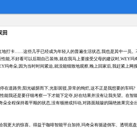
双田
红地打卡……这些几乎已经成为年轻人的普遍生活状态,我也是其中一员。不
看性能,不好看可以后期自己装饰,就在我马上要接受父母的建议时,WEY玛
EY玛奇朵,因为当时时间紧迫,就没能细致地观察,晚上回家后,我赶紧上
停在道路旁,阳光破荫而下,光影斑驳,异常的绚烂,这不正是我想要的车吗?
奇朵的性能我还是要仔细考察一下才能下定夺,好在结果并没有让我失望。在智能
奇朵全程保持着平顺的状态,没有顿挫或抖动,对路面颠簸的隔绝效果完全
给我更大的惊喜。得益于咖啡智能平台加持,玛奇朵有循迹倒车、透明底盘、