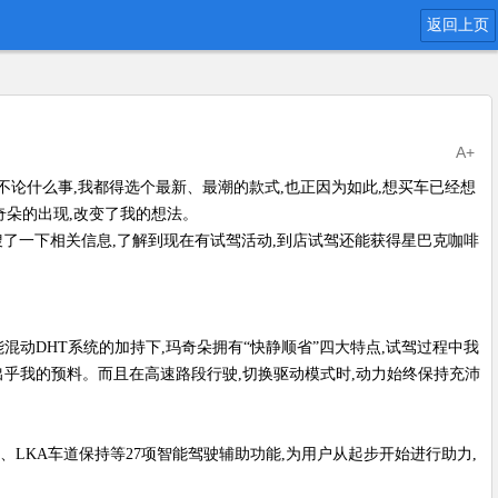
返回上页
A+
论什么事,我都得选个最新、最潮的款式,也正因为如此,想买车已经想
奇朵的出现,改变了我的想法。
网搜了一下相关信息,了解到现在有试驾活动,到店试驾还能获得星巴克咖啡
混动DHT系统的加持下,玛奇朵拥有“快静顺省”四大特点,试驾过程中我
出乎我的预料。而且在高速路段行驶,切换驱动模式时,动力始终保持充沛
LKA车道保持等27项智能驾驶辅助功能,为用户从起步开始进行助力,