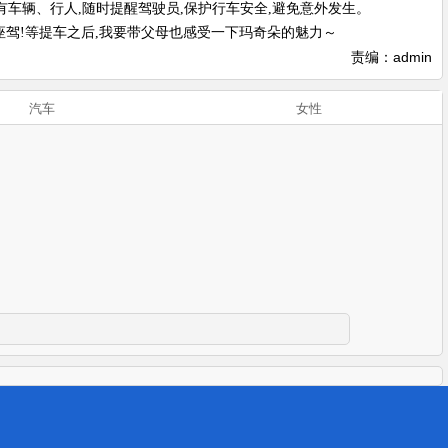
有车辆、行人,随时提醒驾驶员,保护行车安全,避免意外发生。
座驾!等提车之后,我要带父母也感受一下玛奇朵的魅力～
责编：admin
汽车
女性