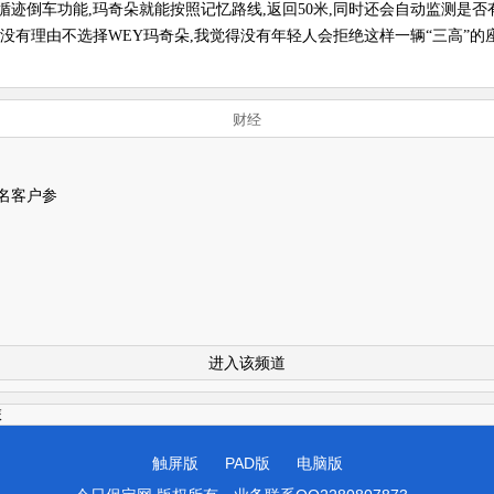
迹倒车功能,玛奇朵就能按照记忆路线,返回50米,同时还会自动监测是否
我没有理由不选择WEY玛奇朵,我觉得没有年轻人会拒绝这样一辆“三高”的
财经
名客户参
进入该频道
旅
触屏版
PAD版
电脑版