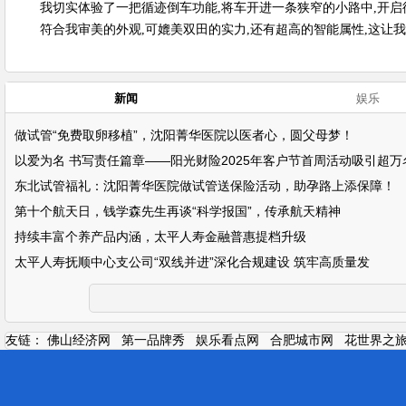
我切实体验了一把循迹倒车功能,将车开进一条狭窄的小路中,开启循
符合我审美的外观,可媲美双田的实力,还有超高的智能属性,这让
新闻
娱乐
做试管“免费取卵移植”，沈阳菁华医院以医者心，圆父母梦！
以爱为名 书写责任篇章——阳光财险2025年客户节首周活动吸引超万
东北试管福礼：沈阳菁华医院做试管送保险活动，助孕路上添保障！
第十个航天日，钱学森先生再谈“科学报国”，传承航天精神
持续丰富个养产品内涵，太平人寿金融普惠提档升级
太平人寿抚顺中心支公司“双线并进”深化合规建设 筑牢高质量发
友链：
佛山经济网
第一品牌秀
娱乐看点网
合肥城市网
花世界之