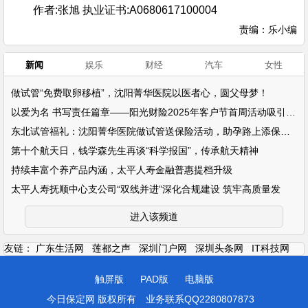
作者:张旭 执业证书:A0680617100004
责编：乐小编
新闻
娱乐
财经
汽车
女性
做试管“免费取卵移植”，沈阳菁华医院以医者心，圆父母梦！
以爱为名 书写责任篇章——阳光财险2025年客户节首周活动吸引超万名客户参
东北试管福礼：沈阳菁华医院做试管送保险活动，助孕路上添保障！
第十个航天日，钱学森先生再谈“科学报国”，传承航天精神
持续丰富个养产品内涵，太平人寿金融普惠提档升级
太平人寿抚顺中心支公司“双线并进”深化合规建设 筑牢高质量发
进入该频道
友链：
广东生活网
莲都之声
深圳门户网
深圳头条网
IT科技网
触屏版
PAD版
电脑版
今日保定网 版权所有
业务联系QQ2280807873