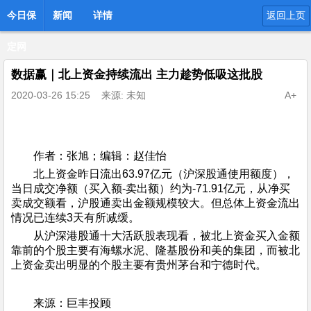
今日保
新闻
详情
返回上页
定网
数据赢｜北上资金持续流出 主力趁势低吸这批股
2020-03-26 15:25
来源: 未知
A+
作者：张旭；编辑：赵佳怡
北上资金昨日流出63.97亿元（沪深股通使用额度），
当日成交净额（买入额-卖出额）约为-71.91亿元，从净买
卖成交额看，沪股通卖出金额规模较大。但总体上资金流出
情况已连续3天有所减缓。
从沪深港股通十大活跃股表现看，被北上资金买入金额
靠前的个股主要有海螺水泥、隆基股份和美的集团，而被北
上资金卖出明显的个股主要有贵州茅台和宁德时代。
来源：巨丰投顾